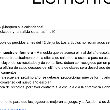
¡Marquen sus calendarios!
 —
 clases y la salida es a las 11:10.
objetos perdidos antes del 12 de junio. Los artículos no reclamados se
A medida que se acerca el final del año escolar
 nuestra enfermera –
cuentre actualmente en la oficina de salud de la escuela para su estu
cluyendo los recetados y de venta libre, deben ser recogidos por un pa
ficina de salud después del último día de clases será desechado de acu
dicamentos.
 la escuela el próximo año, se deberán proporcionar nuevos formulari
 comienzo del nuevo año escolar.
ora de recogida, por favor contacte a la escuela o a la enfermera Bon
mento para que los jugadores mejoren su juego, y la Academia de Jun
er-is-almost-here