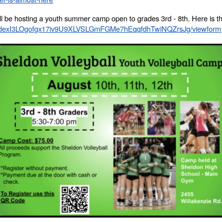
l be hosting a youth summer camp open to grades 3rd - 8th. Here is the 
pQLSdexI3LOgofgx17iv9U9XLVSLGmFGMe7hEqqfdhTwiNQZrsJg/viewform