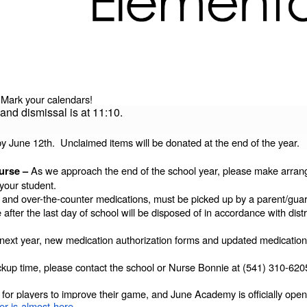
Mark your calendars!
—
 and dismissal is at 11:10.
 June 12th. Unclaimed items will be donated at the end of the year.
As we approach the end of the school year, please make arrang
urse –
 your student.
on and over-the-counter medications, must be picked up by a parent/guar
 after the last day of school will be disposed of in accordance with dist
l next year, new medication authorization forms and updated medication 
ickup time, please contact the school or Nurse Bonnie at (541) 310-6
r players to improve their game, and June Academy is officially open f
er-is-almost-here