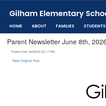
Skip
to
Gilham Elementary Scho
main
content
HOME
ABOUT
FAMILIES
STUDENTS
Parent Newsletter June 8th, 202
Posted Date: 06/08/26 (02:17 PM)
View Original Post