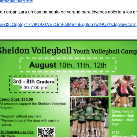
don organizará un campamento de verano para jóvenes abierto a los gra
pQLSdexI3LOgofgx17iv9U9XLVSLGmFGMe7hEqqfdhTwiNQZrsJg/viewform